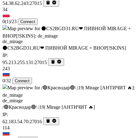
54.38.62.243:27015
34
0
(1)
/23
Connect
de_mirage
⚫CS2BGD31.RU❤ ПИВНОЙ MIRAGE + BHOP[!SKINS]
IP:
95.213.255.131:27015
243
0/32
Connect
de_mirage
/🟢Краснодар🟢\ |19| Mirage [AHTИЧИT 🔥]
IP:
62.183.54.70:27016
114