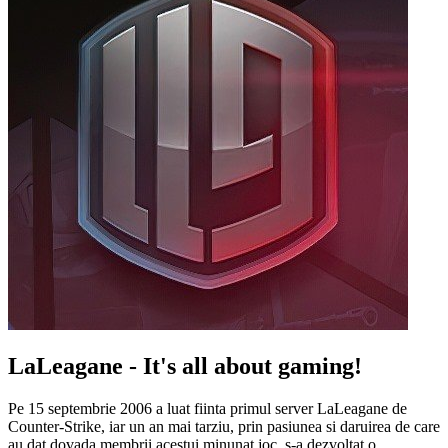
LaLeagane - It's all about gaming!
Pe 15 septembrie 2006 a luat fiinta primul server LaLeagane de
Counter-Strike, iar un an mai tarziu, prin pasiunea si daruirea de care
au dat dovada membrii acestui minunat joc, s-a dezvoltat o