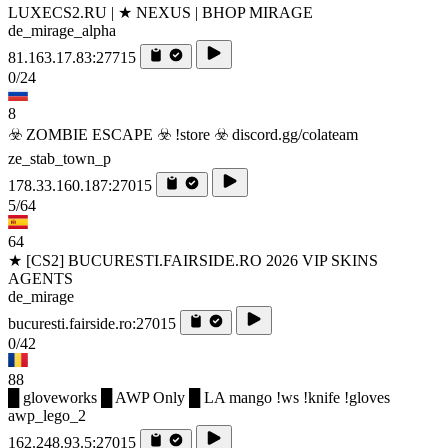
LUXECS2.RU | ★ NEXUS | BHOP MIRAGE
de_mirage_alpha
81.163.17.83:27715
0/24
8
☣️ ZOMBIE ESCAPE ☣️ !store ☣️ discord.gg/colateam
ze_stab_town_p
178.33.160.187:27015
5/64
64
★ [CS2] BUCURESTI.FAIRSIDE.RO 2026 VIP SKINS
AGENTS
de_mirage
bucuresti.fairside.ro:27015
0/42
88
█ gloveworks █ AWP Only █ LA mango !ws !knife !gloves
awp_lego_2
162.248.93.5:27015