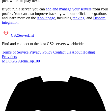
pick where to play next.
If you run a server, you can
add and manage your servers
from your
profile. You can also improve tracking with our official integrations
and learn more on the
About page
, including
ranking
, and
Discord
integration
.
CS2
ServerList
Find and connect to the best CS2 servers worldwide.
Terms of Service
Privacy Policy
Contact Us
About
Hosting
Providers
MUOGG
ArenaTop100