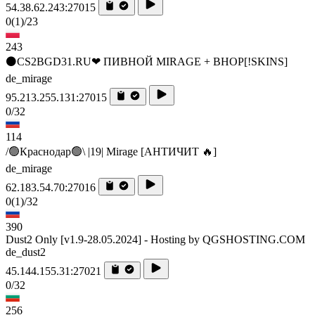
54.38.62.243:27015
0
(1)
/23
243
⚫CS2BGD31.RU❤ ПИВНОЙ MIRAGE + BHOP[!SKINS]
de_mirage
95.213.255.131:27015
0/32
114
/🟢Краснодар🟢\ |19| Mirage [AHTИЧИT 🔥]
de_mirage
62.183.54.70:27016
0
(1)
/32
390
Dust2 Only [v1.9-28.05.2024] - Hosting by QGSHOSTING.COM
de_dust2
45.144.155.31:27021
0/32
256