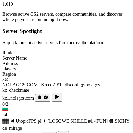
1,019
Browse active CS2 servers, compare communities, and discover
where players are online right now.
Server Spotlight
A quick look at active servers from across the platform.
Rank
Server Name
Address
players
Region
365
NOLAGCS.COM | KreedZ #1 | discord.gg/nolagcs
kz_checkmate
kz1.nolagcs.com
0/24
34
▓▓ ✖ UtopiaFPS.pl ✦ [LOSOWE SKILLE #1 4FUN] 🟠 SKINY|
de_mirage