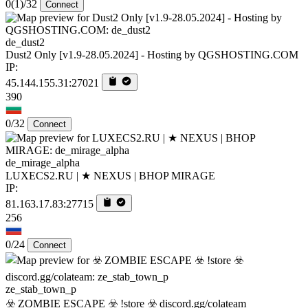
0
(1)
/32
Connect
de_dust2
Dust2 Only [v1.9-28.05.2024] - Hosting by QGSHOSTING.COM
IP:
45.144.155.31:27021
390
0/32
Connect
de_mirage_alpha
LUXECS2.RU | ★ NEXUS | BHOP MIRAGE
IP:
81.163.17.83:27715
256
0/24
Connect
ze_stab_town_p
☣️ ZOMBIE ESCAPE ☣️ !store ☣️ discord.gg/colateam