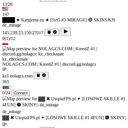
13/26
197
████ ★ Katujemy.eu ★ [5vs5 #3 MIRAGE] 🔴 SKINS/KN
de_mirage
145.239.23.150:27017
0
(1)
/12
kz_checkmate
NOLAGCS.COM | KreedZ #1 | discord.gg/nolagcs
IP:
kz1.nolagcs.com
365
0/24
Connect
de_mirage
▓▓ ✖ UtopiaFPS.pl ✦ [LOSOWE SKILLE #1 4FUN] 🟠 SKINY|
IP: