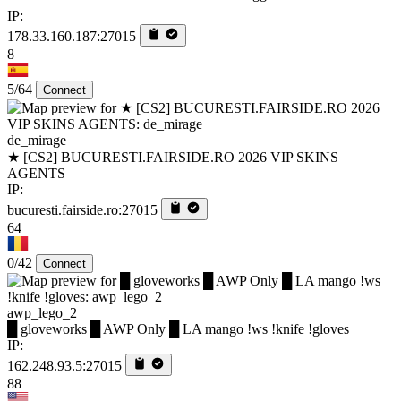
IP:
178.33.160.187:27015
8
5/64
Connect
de_mirage
★ [CS2] BUCURESTI.FAIRSIDE.RO 2026 VIP SKINS
AGENTS
IP:
bucuresti.fairside.ro:27015
64
0/42
Connect
awp_lego_2
█ gloveworks █ AWP Only █ LA mango !ws !knife !gloves
IP:
162.248.93.5:27015
88