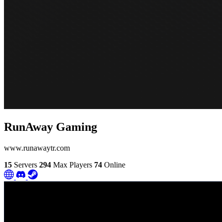
RunAway Gaming
www.runawaytr.com
15
Servers
294
Max Players
74
Online