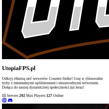
UtopiaFPS.pl
Odkryj elitarną sieć serwerów Counter-Strike! Graj w różnorodne
tryby z minimalnymi opóźnieniami i niezawodnymi serwerami.
Dołącz do naszej dynamicznej społeczności już teraz!
15
Servers
292
Max Players
127
Online