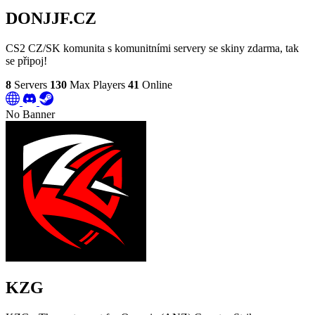
DONJJF.CZ
CS2 CZ/SK komunita s komunitními servery se skiny zdarma, tak
se připoj!
8
Servers
130
Max Players
41
Online
No Banner
KZG