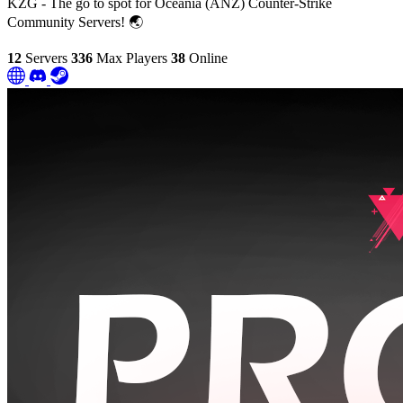
KZG - The go to spot for Oceania (ANZ) Counter-Strike
Community Servers! 🌏
12
Servers
336
Max Players
38
Online