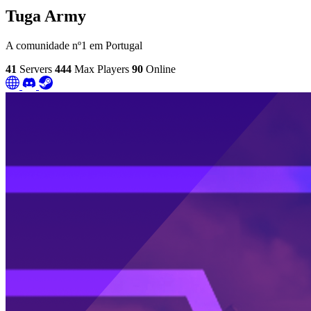
Tuga Army
A comunidade nº1 em Portugal
41
Servers
444
Max Players
90
Online