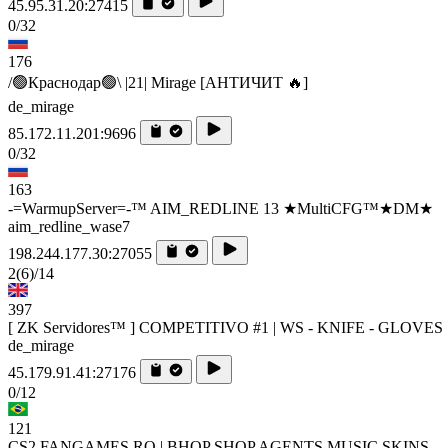
45.95.31.20:27415
0/32
176
/🟢Краснодар🟢\ |21| Mirage [AHTИЧИT 🔥]
de_mirage
85.172.11.201:9696
0/32
163
-=WarmupServer=-™ AIM_REDLINE 13 ★MultiCFG™★DM★
aim_redline_wase7
198.244.177.30:27055
2
(6)
/14
397
[ ZK Servidores™ ] COMPETITIVO #1 | WS - KNIFE - GLOVES
de_mirage
45.179.91.41:27176
0/12
121
CS2.FANGAMES.RO | BHOP SHOP AGENTS MUSIC SKINS