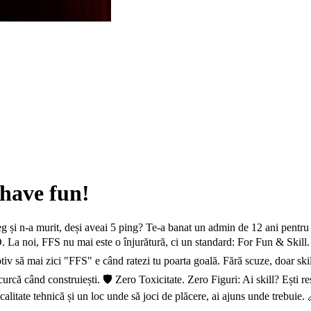
 have fun!
eg și n-a murit, deși aveai 5 ping? Te-a banat un admin de 12 ani pentru c
. La noi, FFS nu mai este o înjurătură, ci un standard: For Fun & Skil
otiv să mai zici "FFS" e când ratezi tu poarta goală. Fără scuze, doar sk
curcă când construiești. 🛡️ Zero Toxicitate. Zero Figuri: Ai skill? Ești re
alitate tehnică și un loc unde să joci de plăcere, ai ajuns unde trebui