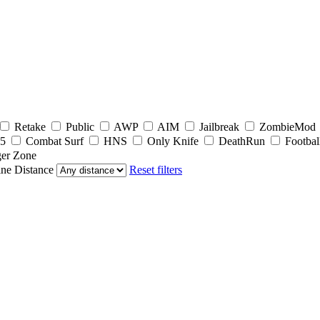
Retake
Public
AWP
AIM
Jailbreak
ZombieMod
5
Combat Surf
HNS
Only Knife
DeathRun
Footbal
er Zone
ine
Distance
Reset filters