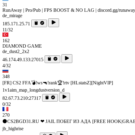
31
RunAway | Pro/Pub | FPS BOOST & NO LAG | discord.gg/runawa
de_mirage
185.171.25.71
11/32
162
DIAMOND GAME
de_dust2_2x2
46.174.49.133:27015
4/32
348
[FR] CS2 FFA💣!ws🔫!rank🏆!rtv [HLstatsZ][NightVIP]
1v1aim_map_longdustversion_d
82.67.73.210:27317
0/32
270
⚫CS2BGD31.RU ❤ JAIL ПОБЕГ ИЗ АДА [FREE HOOK|GRAB
jb_highrise