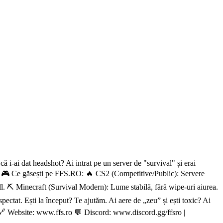
ă i-ai dat headshot? Ai intrat pe un server de "survival" și erai
l. 🎮 Ce găsești pe FFS.RO: 🔥 CS2 (Competitive/Public): Servere
ill. ⛏️ Minecraft (Survival Modern): Lume stabilă, fără wipe-uri aiurea.
spectat. Ești la început? Te ajutăm. Ai aere de „zeu” și ești toxic? Ai
e. 🔗 Website: www.ffs.ro 💬 Discord: www.discord.gg/ffsro |