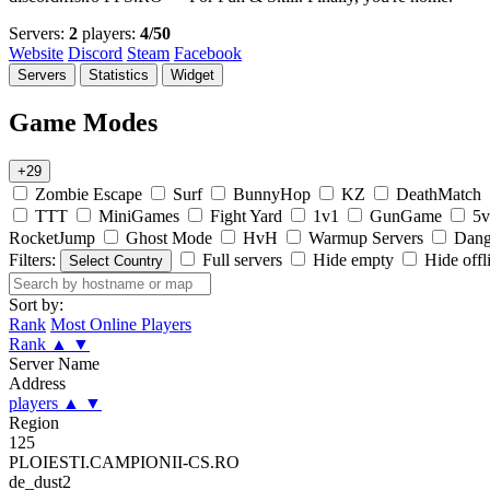
Servers:
2
players:
4/50
Website
Discord
Steam
Facebook
Servers
Statistics
Widget
Game Modes
+29
Zombie Escape
Surf
BunnyHop
KZ
DeathMatch
TTT
MiniGames
Fight Yard
1v1
GunGame
5v
RocketJump
Ghost Mode
HvH
Warmup Servers
Dang
Filters:
Full servers
Hide empty
Hide offl
Select Country
Sort by:
Rank
Most Online Players
Rank
▲
▼
Server Name
Address
players
▲
▼
Region
125
PLOIESTI.CAMPIONII-CS.RO
de_dust2