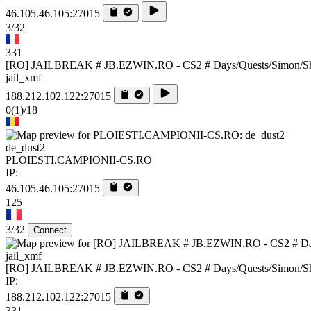
46.105.46.105:27015
3/32
331
[RO] JAILBREAK # JB.EZWIN.RO - CS2 # Days/Quests/Simon/S
jail_xmf
188.212.102.122:27015
0
(1)
/18
de_dust2
PLOIESTI.CAMPIONII-CS.RO
IP:
46.105.46.105:27015
125
3/32
Connect
jail_xmf
[RO] JAILBREAK # JB.EZWIN.RO - CS2 # Days/Quests/Simon/S
IP:
188.212.102.122:27015
331