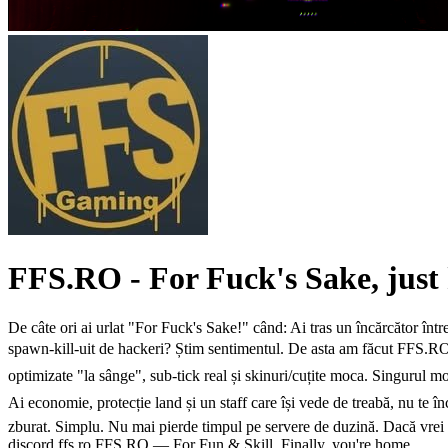
FFS.RO - For Fuck's Sake, just
De câte ori ai urlat "For Fuck's Sake!" când: Ai tras un încărcător într
spawn-kill-uit de hackeri? Știm sentimentul. De asta am făcut FFS.RO
optimizate "la sânge", sub-tick real și skinuri/cuțite moca. Singurul m
Ai economie, protecție land și un staff care își vede de treabă, nu te în
zburat. Simplu. Nu mai pierde timpul pe servere de duzină. Dacă vrei c
discord.ffs.ro FFS.RO — For Fun & Skill. Finally, you're home.