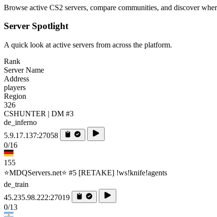
Browse active CS2 servers, compare communities, and discover where 
Server Spotlight
A quick look at active servers from across the platform.
Rank
Server Name
Address
players
Region
326
CSHUNTER | DM #3
de_inferno
5.9.17.137:27058
0/16
155
⭐MDQServers.net⭐ #5 [RETAKE] !ws!knife!agents
de_train
45.235.98.222:27019
0/13