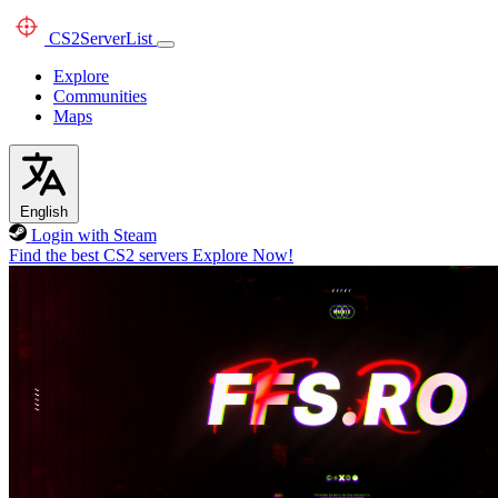
CS2
ServerList
Explore
Communities
Maps
English
Login with Steam
Find the best CS2 servers
Explore Now!