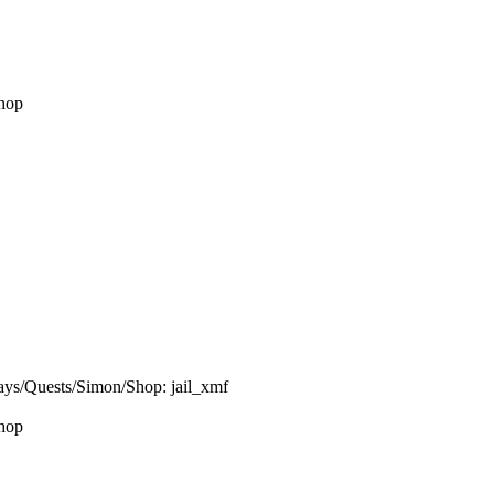
hop
hop